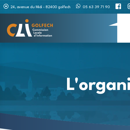
24, avenue du Midi - 82400 golfech
05 63 39 71 90
L'organ