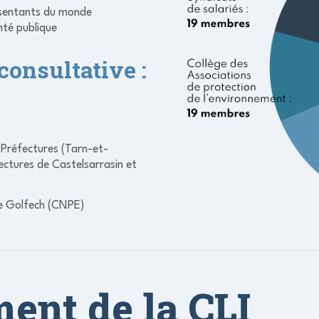
résentants du monde
nté publique
onsultative :
Préfectures (Tarn-et-
ctures de Castelsarrasin et
de Golfech (CNPE)
ent de la CLI